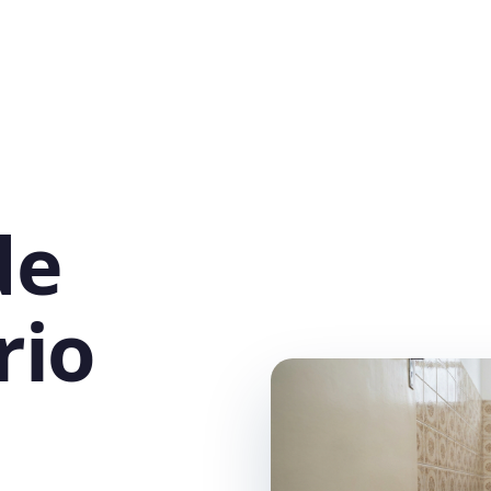
de
rio