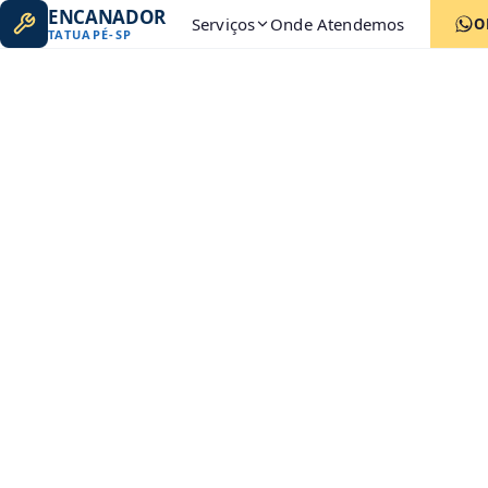
ENCANADOR
Serviços
Onde Atendemos
O
TATUAPÉ
-
SP