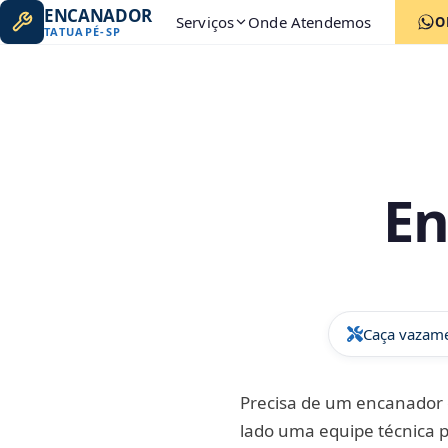
ENCANADOR
Serviços
Onde Atendemos
O
TATUAPÉ
-
SP
En
Caça vazame
Precisa de um encanador 
lado uma equipe técnica 