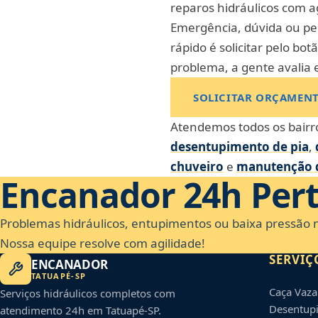
reparos hidráulicos com ag
Emergência, dúvida ou p
rápido é solicitar pelo b
problema, a gente avalia 
SOLICITAR ORÇAMEN
Atendemos todos os bairro
desentupimento de pia
,
chuveiro
e
manutenção d
Encanador 24h
Per
Problemas hidráulicos, entupimentos ou baixa pressão 
Nossa equipe resolve com agilidade!
SERVIÇ
ENCANADOR
TATUAPÉ
-
SP
Caça Vaz
Serviços hidráulicos completos com
Desentupi
atendimento 24h em
Tatuapé
-
SP
.