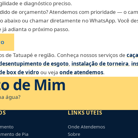
ilidade e diagnóstico preciso.
edido de orçamento? Atendemos com prioridade — o ca
otão abaixo ou chamar diretamente no WhatsApp. Você de
e já adianta o próximo passo.
TO
s de Tatuapé e região. Conheça nossos serviços de
caç
desentupimento de esgoto
,
instalação de torneira
,
in
e box de vidro
ou veja
onde atendemos
.
to de Mim
na água?
OS
LINKS ÚTEIS
amento
Onde Atendemos
mento de Pia
Sobre