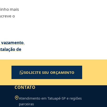
minho mais
screve o
a vazamento
,
stalação de
SOLICITE SEU ORÇAMENTO
CONTATO
Atendimento em
Tatuapé
-
SP
e regiões
parceiras