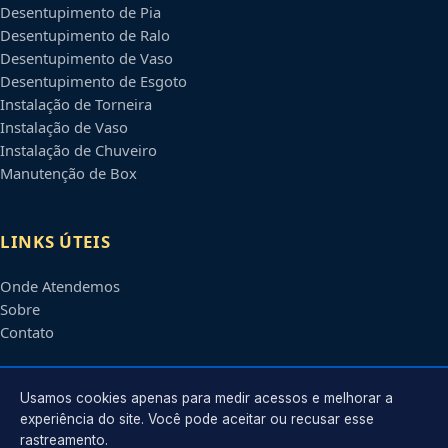
Desentupimento de Pia
Desentupimento de Ralo
Desentupimento de Vaso
Desentupimento de Esgoto
Instalação de Torneira
Instalação de Vaso
Instalação de Chuveiro
Manutenção de Box
LINKS ÚTEIS
Onde Atendemos
Sobre
Contato
CONTATO
Usamos cookies apenas para medir acessos e melhorar a
experiência do site. Você pode aceitar ou recusar esse
rastreamento.
Atendimento em
Tatuapé
-
SP
e regiões parceiras