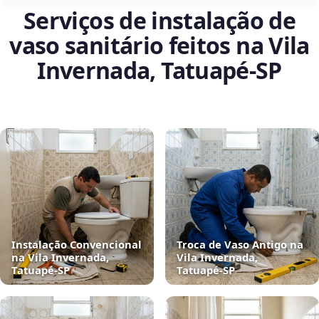
Serviços de instalação de
vaso sanitário feitos na Vila
Invernada, Tatuapé‑SP
Instalação Convencional
Troca de Vaso Antigo na
na Vila Invernada,
Vila Invernada,
Tatuapé‑SP
Tatuapé‑SP