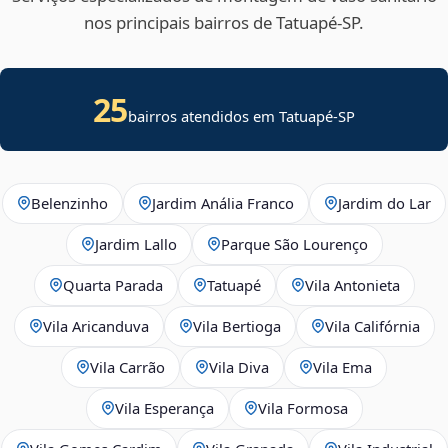
nos principais bairros de Tatuapé‑SP.
25
bairros atendidos em Tatuapé-SP
Belenzinho
Jardim Anália Franco
Jardim do Lar
Jardim Lallo
Parque São Lourenço
Quarta Parada
Tatuapé
Vila Antonieta
Vila Aricanduva
Vila Bertioga
Vila Califórnia
Vila Carrão
Vila Diva
Vila Ema
Vila Esperança
Vila Formosa