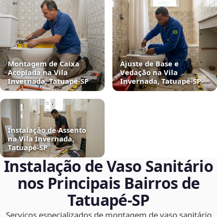
Montagem de Caixa
Ajuste de Base e
Acoplada na Vila
Vedação na Vila
Invernada, Tatuapé‑SP
Invernada, Tatuapé‑SP
Instalação de Assento
na Vila Invernada,
Tatuapé‑SP
Instalação de Vaso Sanitário
nos Principais Bairros de
Tatuapé‑SP
Serviços especializados de montagem de vaso sanitário