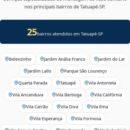
nos principais bairros de Tatuapé‑SP.
25
bairros atendidos em Tatuapé-SP
Belenzinho
Jardim Anália Franco
Jardim do Lar
Jardim Lallo
Parque São Lourenço
Quarta Parada
Tatuapé
Vila Antonieta
Vila Aricanduva
Vila Bertioga
Vila Califórnia
Vila Carrão
Vila Diva
Vila Ema
Vila Esperança
Vila Formosa