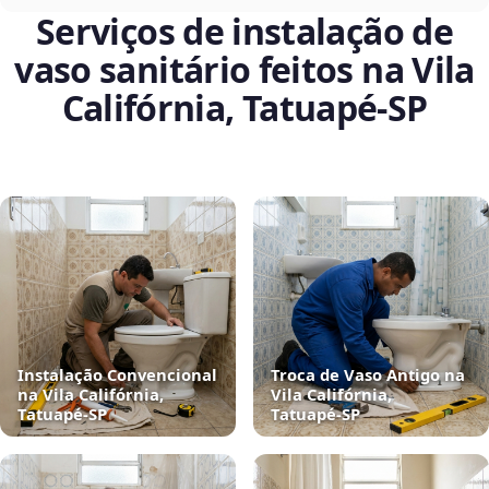
Serviços de instalação de
vaso sanitário feitos na Vila
Califórnia, Tatuapé‑SP
Instalação Convencional
Troca de Vaso Antigo na
na Vila Califórnia,
Vila Califórnia,
Tatuapé‑SP
Tatuapé‑SP