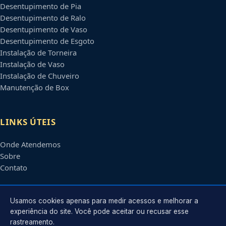
Desentupimento de Pia
Desentupimento de Ralo
Desentupimento de Vaso
Desentupimento de Esgoto
Instalação de Torneira
Instalação de Vaso
Instalação de Chuveiro
Manutenção de Box
LINKS ÚTEIS
Onde Atendemos
Sobre
Contato
CONTATO
Usamos cookies apenas para medir acessos e melhorar a
experiência do site. Você pode aceitar ou recusar esse
rastreamento.
Atendimento em
Tatuapé
-
SP
e regiões parceiras