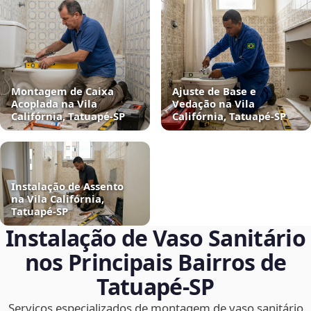
Montagem de Caixa
Ajuste de Base e
Acoplada na Vila
Vedação na Vila
Califórnia, Tatuapé‑SP
Califórnia, Tatuapé‑SP
Instalação de Assento
na Vila Califórnia,
Tatuapé‑SP
Instalação de Vaso Sanitário
nos Principais Bairros de
Tatuapé‑SP
Serviços especializados de montagem de vaso sanitário