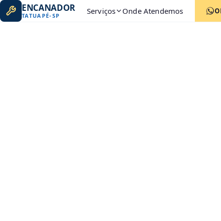
ENCANADOR
Serviços
Onde Atendemos
O
TATUAPÉ
-
SP