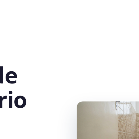
de
rio