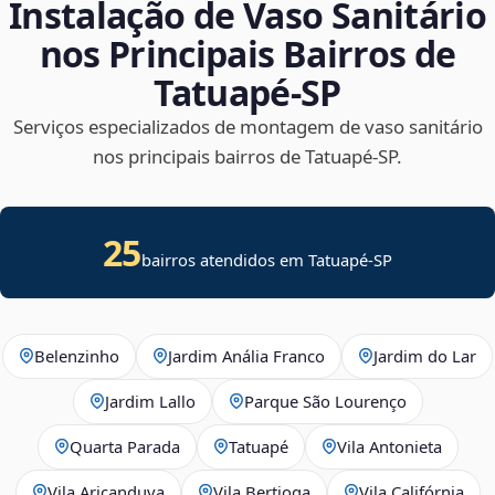
Instalação de Vaso Sanitário
nos Principais Bairros de
Tatuapé‑SP
Serviços especializados de montagem de vaso sanitário
nos principais bairros de Tatuapé‑SP.
25
bairros atendidos em Tatuapé-SP
Belenzinho
Jardim Anália Franco
Jardim do Lar
Jardim Lallo
Parque São Lourenço
Quarta Parada
Tatuapé
Vila Antonieta
Vila Aricanduva
Vila Bertioga
Vila Califórnia