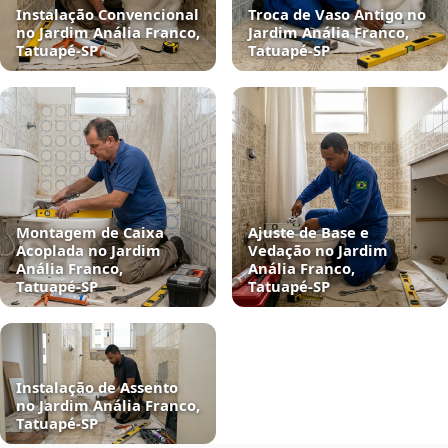
Instalação Convencional
Troca de Vaso Antigo no
no Jardim Anália Franco,
Jardim Anália Franco,
Tatuapé‑SP
Tatuapé‑SP
Montagem de Caixa
Ajuste de Base e
Acoplada no Jardim
Vedação no Jardim
Anália Franco,
Anália Franco,
Tatuapé‑SP
Tatuapé‑SP
Instalação de Assento
no Jardim Anália Franco,
Tatuapé‑SP