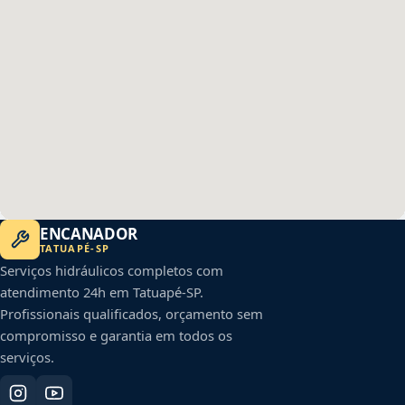
ENCANADOR
TATUAPÉ
-
SP
Serviços hidráulicos completos com
atendimento 24h em
Tatuapé
-
SP
.
Profissionais qualificados, orçamento sem
compromisso e garantia em todos os
serviços.