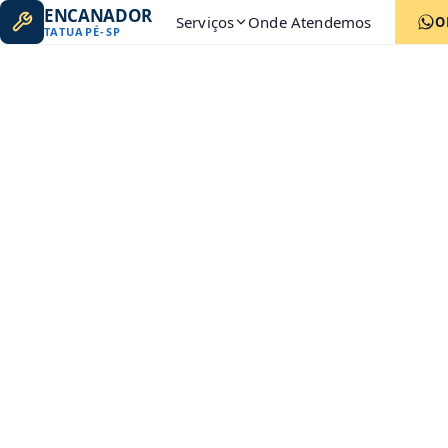
ENCANADOR
Serviços
Onde Atendemos
O
TATUAPÉ
-
SP