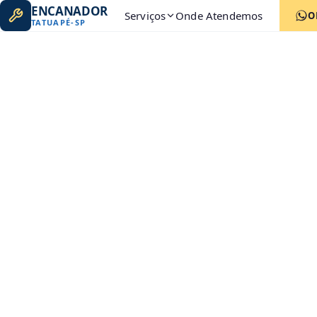
ENCANADOR
Serviços
Onde Atendemos
O
TATUAPÉ
-
SP