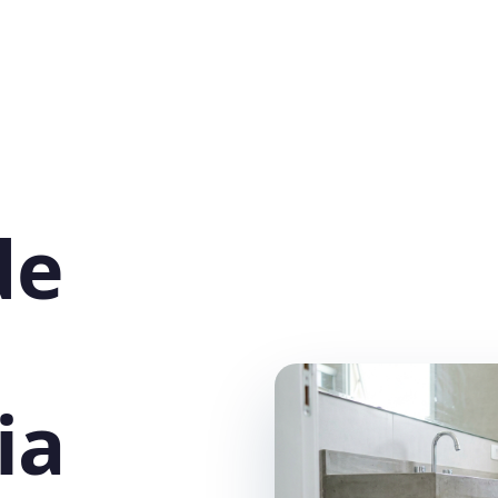
de
ia