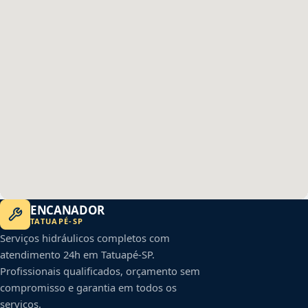
ENCANADOR
TATUAPÉ
-
SP
Serviços hidráulicos completos com
atendimento 24h em
Tatuapé
-
SP
.
Profissionais qualificados, orçamento sem
compromisso e garantia em todos os
serviços.