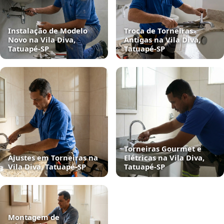
Instalação de Modelo
Troca de Torneiras
Novo na Vila Diva,
Antigas na Vila Diva,
Tatuapé‑SP
Tatuapé‑SP
Torneiras Gourmet e
Ajustes em Torneiras na
Elétricas na Vila Diva,
Vila Diva, Tatuapé‑SP
Tatuapé‑SP
Montagem de