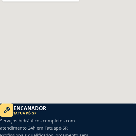
ENCANADOR
TATUAPÉ
-
SP
Serviços hidráulicos completos com
atendimento 24h em
Tatuapé
-
SP
.
Profissionais qualificados, orçamento sem