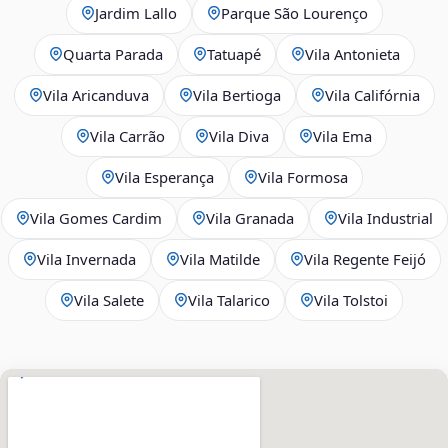
Jardim Lallo
Parque São Lourenço
Quarta Parada
Tatuapé
Vila Antonieta
Vila Aricanduva
Vila Bertioga
Vila Califórnia
Vila Carrão
Vila Diva
Vila Ema
Vila Esperança
Vila Formosa
Vila Gomes Cardim
Vila Granada
Vila Industrial
Vila Invernada
Vila Matilde
Vila Regente Feijó
Vila Salete
Vila Talarico
Vila Tolstoi