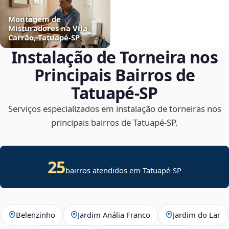
Montagem de
Misturadores na Vila
Carrão, Tatuapé‑SP
Instalação de Torneira nos
Principais Bairros de
Tatuapé‑SP
Serviços especializados em instalação de torneiras nos
principais bairros de Tatuapé‑SP.
25
bairros atendidos em Tatuapé-SP
Belenzinho
Jardim Anália Franco
Jardim do Lar