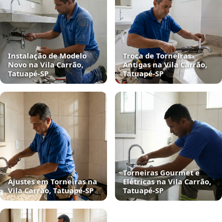
Instalação de Modelo
Troca de Torneiras
Novo na Vila Carrão,
Antigas na Vila Carrão,
Tatuapé‑SP
Tatuapé‑SP
Torneiras Gourmet e
Ajustes em Torneiras na
Elétricas na Vila Carrão,
Vila Carrão, Tatuapé‑SP
Tatuapé‑SP