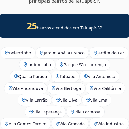
principais bairros de Tatuapé‑SP.
25
bairros atendidos em Tatuapé-SP
Belenzinho
Jardim Anália Franco
Jardim do Lar
Jardim Lallo
Parque São Lourenço
Quarta Parada
Tatuapé
Vila Antonieta
Vila Aricanduva
Vila Bertioga
Vila Califórnia
Vila Carrão
Vila Diva
Vila Ema
Vila Esperança
Vila Formosa
Vila Gomes Cardim
Vila Granada
Vila Industrial