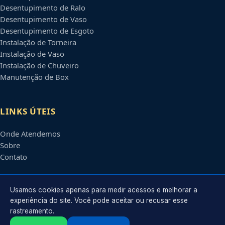
Desentupimento de Ralo
Desentupimento de Vaso
Desentupimento de Esgoto
Instalação de Torneira
Instalação de Vaso
Instalação de Chuveiro
Manutenção de Box
LINKS ÚTEIS
Onde Atendemos
Sobre
Contato
CONTATO
Usamos cookies apenas para medir acessos e melhorar a
experiência do site. Você pode aceitar ou recusar esse
rastreamento.
Atendimento em
Tatuapé
-
SP
e regiões parceiras
contato@encanadoremtatuape.com.br