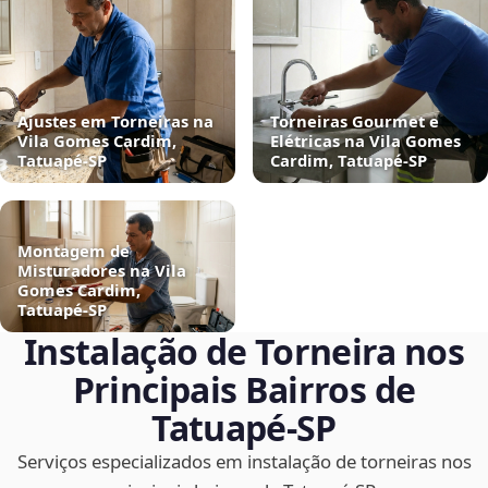
Ajustes em Torneiras na
Torneiras Gourmet e
Vila Gomes Cardim,
Elétricas na Vila Gomes
Tatuapé‑SP
Cardim, Tatuapé‑SP
Montagem de
Misturadores na Vila
Gomes Cardim,
Tatuapé‑SP
Instalação de Torneira nos
Principais Bairros de
Tatuapé‑SP
Serviços especializados em instalação de torneiras nos