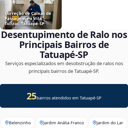
Correção de Caixas de
Passagem na Vila
Tolstoi, Tatuapé‑SP
Desentupimento de Ralo nos
Principais Bairros de
Tatuapé‑SP
Serviços especializados em desobstrução de ralos nos
principais bairros de Tatuapé‑SP.
25
bairros atendidos em Tatuapé-SP
Belenzinho
Jardim Anália Franco
Jardim do Lar