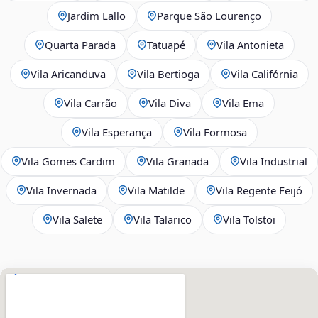
Jardim Lallo
Parque São Lourenço
Quarta Parada
Tatuapé
Vila Antonieta
Vila Aricanduva
Vila Bertioga
Vila Califórnia
Vila Carrão
Vila Diva
Vila Ema
Vila Esperança
Vila Formosa
Vila Gomes Cardim
Vila Granada
Vila Industrial
Vila Invernada
Vila Matilde
Vila Regente Feijó
Vila Salete
Vila Talarico
Vila Tolstoi