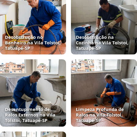
Desobstrução no
Desobstrução na
Banheiro na Vila Tolstoi,
Cozinha na Vila Tolstoi,
Tatuapé‑SP
Tatuapé‑SP
Desentupimento de
Limpeza Profunda de
Ralos Externos na Vila
Ralos na Vila Tolstoi,
Tolstoi, Tatuapé‑SP
Tatuapé‑SP