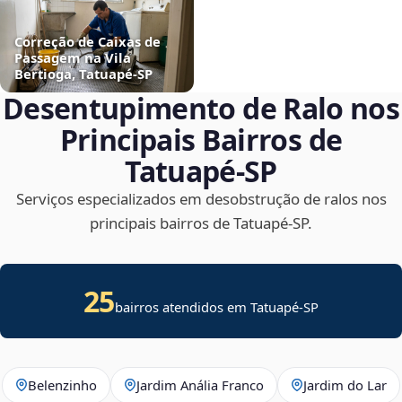
Correção de Caixas de
Passagem na Vila
Bertioga, Tatuapé‑SP
Desentupimento de Ralo nos
Principais Bairros de
Tatuapé‑SP
Serviços especializados em desobstrução de ralos nos
principais bairros de Tatuapé‑SP.
25
bairros atendidos em Tatuapé-SP
Belenzinho
Jardim Anália Franco
Jardim do Lar