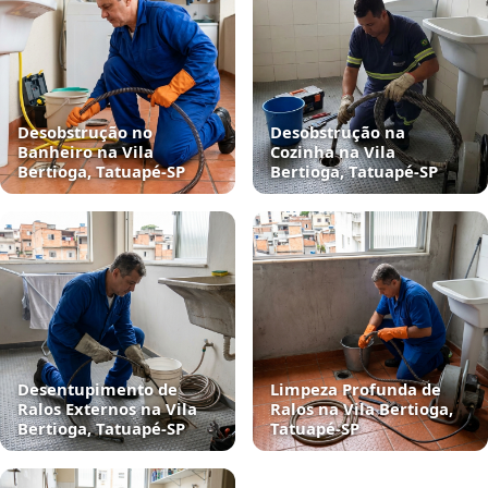
Desobstrução no
Desobstrução na
Banheiro na Vila
Cozinha na Vila
Bertioga, Tatuapé‑SP
Bertioga, Tatuapé‑SP
Desentupimento de
Limpeza Profunda de
Ralos Externos na Vila
Ralos na Vila Bertioga,
Bertioga, Tatuapé‑SP
Tatuapé‑SP