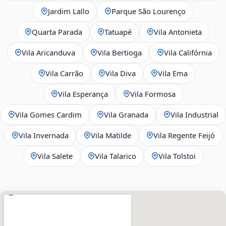
Jardim Lallo
Parque São Lourenço
Quarta Parada
Tatuapé
Vila Antonieta
Vila Aricanduva
Vila Bertioga
Vila Califórnia
Vila Carrão
Vila Diva
Vila Ema
Vila Esperança
Vila Formosa
Vila Gomes Cardim
Vila Granada
Vila Industrial
Vila Invernada
Vila Matilde
Vila Regente Feijó
Vila Salete
Vila Talarico
Vila Tolstoi