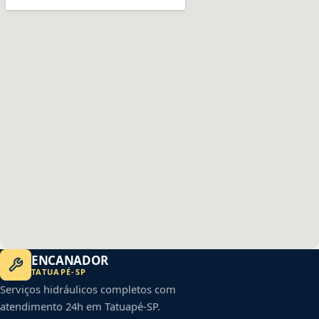
ENCANADOR
TATUAPÉ
-
SP
Serviços hidráulicos completos com
atendimento 24h em
Tatuapé
-
SP
.