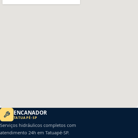
ENCANADOR
TATUAPÉ
-
SP
Serviços hidráulicos completos com
atendimento 24h em
Tatuapé
-
SP
.