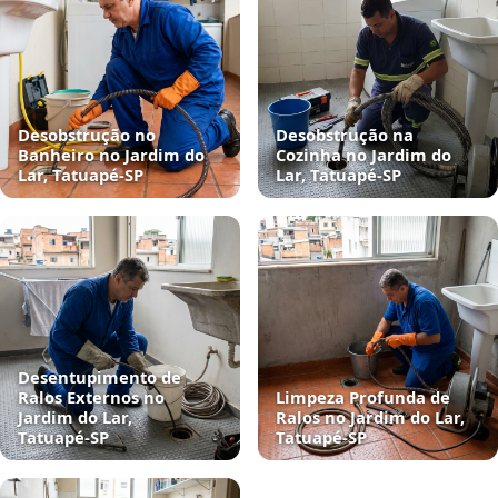
Desobstrução no
Desobstrução na
Banheiro no Jardim do
Cozinha no Jardim do
Lar, Tatuapé‑SP
Lar, Tatuapé‑SP
Desentupimento de
Ralos Externos no
Limpeza Profunda de
Jardim do Lar,
Ralos no Jardim do Lar,
Tatuapé‑SP
Tatuapé‑SP