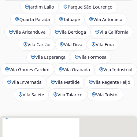
Jardim Lallo
Parque São Lourenço
Quarta Parada
Tatuapé
Vila Antonieta
Vila Aricanduva
Vila Bertioga
Vila Califórnia
Vila Carrão
Vila Diva
Vila Ema
Vila Esperança
Vila Formosa
Vila Gomes Cardim
Vila Granada
Vila Industrial
Vila Invernada
Vila Matilde
Vila Regente Feijó
Vila Salete
Vila Talarico
Vila Tolstoi