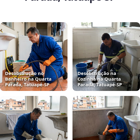
Desobstrução no
Desobstrução na
Banheiro na Quarta
Cozinha na Quarta
Parada, Tatuapé‑SP
Parada, Tatuapé‑SP