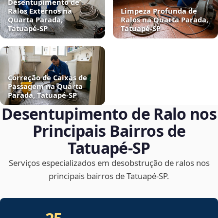
Desentupimento de
Ralos Externos na
Limpeza Profunda de
Quarta Parada,
Ralos na Quarta Parada,
Tatuapé‑SP
Tatuapé‑SP
Correção de Caixas de
Passagem na Quarta
Parada, Tatuapé‑SP
Desentupimento de Ralo nos
Principais Bairros de
Tatuapé‑SP
Serviços especializados em desobstrução de ralos nos
principais bairros de Tatuapé‑SP.