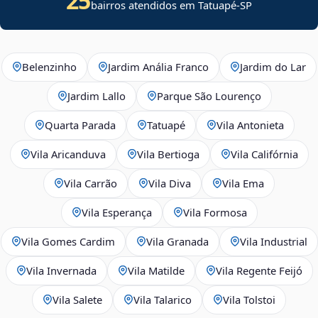
25
bairros atendidos em Tatuapé-SP
Belenzinho
Jardim Anália Franco
Jardim do Lar
Jardim Lallo
Parque São Lourenço
Quarta Parada
Tatuapé
Vila Antonieta
Vila Aricanduva
Vila Bertioga
Vila Califórnia
Vila Carrão
Vila Diva
Vila Ema
Vila Esperança
Vila Formosa
Vila Gomes Cardim
Vila Granada
Vila Industrial
Vila Invernada
Vila Matilde
Vila Regente Feijó
Vila Salete
Vila Talarico
Vila Tolstoi