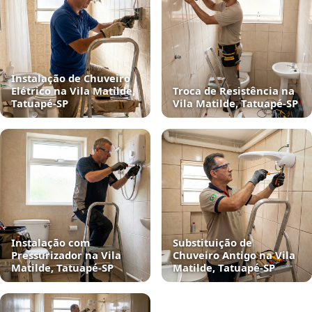
Instalação de Chuveiro
Elétrico na Vila Matilde,
Troca de Resistência na
Tatuapé‑SP
Vila Matilde, Tatuapé‑SP
Instalação com
Substituição de
Pressurizador na Vila
Chuveiro Antigo na Vila
Matilde, Tatuapé‑SP
Matilde, Tatuapé‑SP