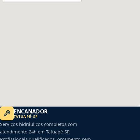
ENCANADOR
TATUAPÉ
-
SP
Serviços hidráulicos completos com
atendimento 24h em
Tatuapé
-
SP
.
Profissionais qualificados, orçamento sem