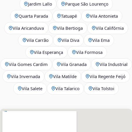
Jardim Lallo
Parque São Lourenço
Quarta Parada
Tatuapé
Vila Antonieta
Vila Aricanduva
Vila Bertioga
Vila Califórnia
Vila Carrão
Vila Diva
Vila Ema
Vila Esperança
Vila Formosa
Vila Gomes Cardim
Vila Granada
Vila Industrial
Vila Invernada
Vila Matilde
Vila Regente Feijó
Vila Salete
Vila Talarico
Vila Tolstoi