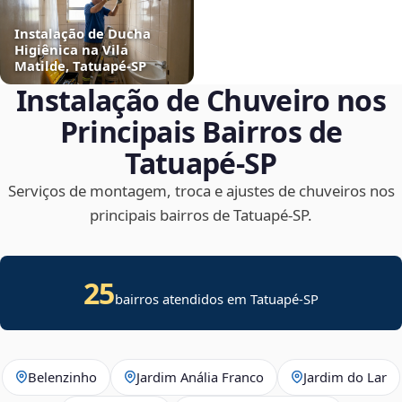
Instalação de Ducha
Higiênica na Vila
Matilde, Tatuapé‑SP
Instalação de Chuveiro nos
Principais Bairros de
Tatuapé‑SP
Serviços de montagem, troca e ajustes de chuveiros nos
principais bairros de Tatuapé‑SP.
25
bairros atendidos em Tatuapé-SP
Belenzinho
Jardim Anália Franco
Jardim do Lar