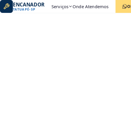
ENCANADOR
Serviços
Onde Atendemos
O
TATUAPÉ
-
SP