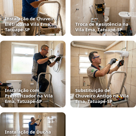
Instalação de Chuveiro
Elétrico na Vila Ema,
Troca de Resistência na
Tatuapé‑SP
Vila Ema, Tatuapé‑SP
Instalação com
Substituição de
Pressurizador na Vila
Chuveiro Antigo na Vila
Ema, Tatuapé‑SP
Ema, Tatuapé‑SP
Instalação de Ducha