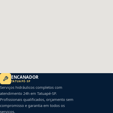
ENCANADOR
TATUAPÉ
-
SP
Serviços hidráulicos completos com
atendimento 24h em
Tatuapé
-
SP
.
Profissionais qualificados, orçamento sem
compromisso e garantia em todos os
serviços.