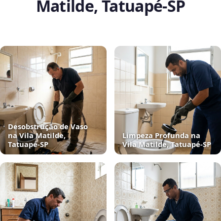
Matilde, Tatuapé‑SP
Desobstrução de Vaso
na Vila Matilde,
Limpeza Profunda na
Tatuapé‑SP
Vila Matilde, Tatuapé‑SP