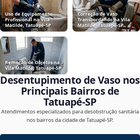
Uso de Equipamento
Correção de Vaso
Profissional na Vila
Transbordando na Vila
Matilde, Tatuapé‑SP
Matilde, Tatuapé‑SP
Remoção de Objetos na
Vila Matilde, Tatuapé‑SP
Desentupimento de Vaso nos
Principais Bairros de
Tatuapé‑SP
Atendimentos especializados para desobstrução sanitária
nos bairros da cidade de Tatuapé‑SP.