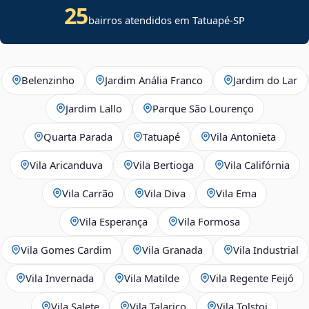
25
bairros atendidos em Tatuapé-SP
Belenzinho
Jardim Anália Franco
Jardim do Lar
Jardim Lallo
Parque São Lourenço
Quarta Parada
Tatuapé
Vila Antonieta
Vila Aricanduva
Vila Bertioga
Vila Califórnia
Vila Carrão
Vila Diva
Vila Ema
Vila Esperança
Vila Formosa
Vila Gomes Cardim
Vila Granada
Vila Industrial
Vila Invernada
Vila Matilde
Vila Regente Feijó
Vila Salete
Vila Talarico
Vila Tolstoi