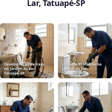
Lar, Tatuapé‑SP
Desobstrução de Vaso
Limpeza Profunda no
no Jardim do Lar,
Jardim do Lar,
Tatuapé‑SP
Tatuapé‑SP