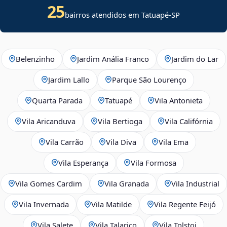
25
bairros atendidos em Tatuapé-SP
Belenzinho
Jardim Anália Franco
Jardim do Lar
Jardim Lallo
Parque São Lourenço
Quarta Parada
Tatuapé
Vila Antonieta
Vila Aricanduva
Vila Bertioga
Vila Califórnia
Vila Carrão
Vila Diva
Vila Ema
Vila Esperança
Vila Formosa
Vila Gomes Cardim
Vila Granada
Vila Industrial
Vila Invernada
Vila Matilde
Vila Regente Feijó
Vila Salete
Vila Talarico
Vila Tolstoi