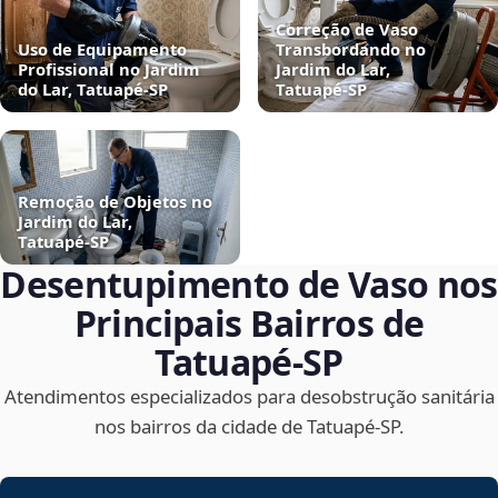
Correção de Vaso
Uso de Equipamento
Transbordando no
Profissional no Jardim
Jardim do Lar,
do Lar, Tatuapé‑SP
Tatuapé‑SP
Remoção de Objetos no
Jardim do Lar,
Tatuapé‑SP
Desentupimento de Vaso nos
Principais Bairros de
Tatuapé‑SP
Atendimentos especializados para desobstrução sanitária
nos bairros da cidade de Tatuapé‑SP.