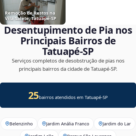
Remoção de Restos na
Vila Salete, Tatuapé‑SP
Desentupimento de Pia nos
Principais Bairros de
Tatuapé‑SP
Serviços completos de desobstrução de pias nos
principais bairros da cidade de Tatuapé‑SP.
25
bairros atendidos em Tatuapé-SP
Belenzinho
Jardim Anália Franco
Jardim do Lar
Jardim Lallo
Parque São Lourenço