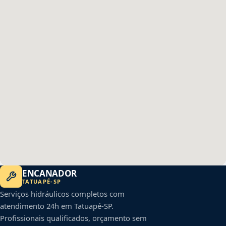
ENCANADOR
TATUAPÉ
-
SP
Serviços hidráulicos completos com
atendimento 24h em
Tatuapé
-
SP
.
Profissionais qualificados, orçamento sem