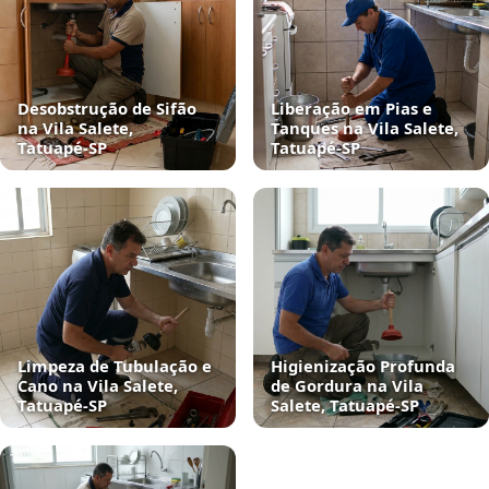
Desobstrução de Sifão
Liberação em Pias e
na Vila Salete,
Tanques na Vila Salete,
Tatuapé‑SP
Tatuapé‑SP
Limpeza de Tubulação e
Higienização Profunda
Cano na Vila Salete,
de Gordura na Vila
Tatuapé‑SP
Salete, Tatuapé‑SP