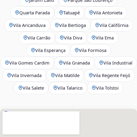
Quarta Parada
Tatuapé
Vila Antonieta
Vila Aricanduva
Vila Bertioga
Vila Califórnia
Vila Carrão
Vila Diva
Vila Ema
Vila Esperança
Vila Formosa
Vila Gomes Cardim
Vila Granada
Vila Industrial
Vila Invernada
Vila Matilde
Vila Regente Feijó
Vila Salete
Vila Talarico
Vila Tolstoi