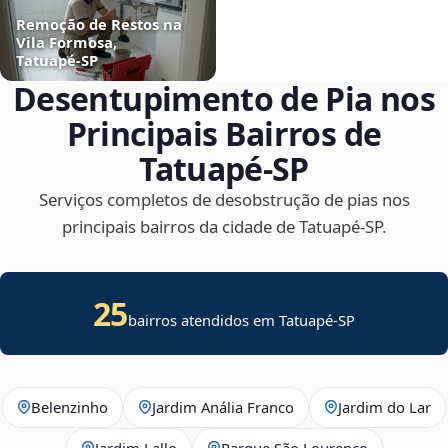
Remoção de Restos na
Vila Formosa,
Tatuapé‑SP
Desentupimento de Pia nos
Principais Bairros de
Tatuapé‑SP
Serviços completos de desobstrução de pias nos
principais bairros da cidade de Tatuapé‑SP.
25
bairros atendidos em Tatuapé-SP
Belenzinho
Jardim Anália Franco
Jardim do Lar
Jardim Lallo
Parque São Lourenço