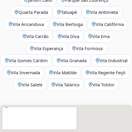
Quarta Parada
Tatuapé
Vila Antonieta
Vila Aricanduva
Vila Bertioga
Vila Califórnia
Vila Carrão
Vila Diva
Vila Ema
Vila Esperança
Vila Formosa
Vila Gomes Cardim
Vila Granada
Vila Industrial
Vila Invernada
Vila Matilde
Vila Regente Feijó
Vila Salete
Vila Talarico
Vila Tolstoi