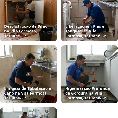
Desobstrução de Sifão
Liberação em Pias e
na Vila Formosa,
Tanques na Vila
Tatuapé‑SP
Formosa, Tatuapé‑SP
Limpeza de Tubulação e
Higienização Profunda
Cano na Vila Formosa,
de Gordura na Vila
Tatuapé‑SP
Formosa, Tatuapé‑SP