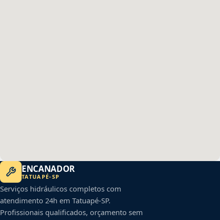
ENCANADOR
TATUAPÉ
-
SP
Serviços hidráulicos completos com
atendimento 24h em
Tatuapé
-
SP
.
Profissionais qualificados, orçamento sem