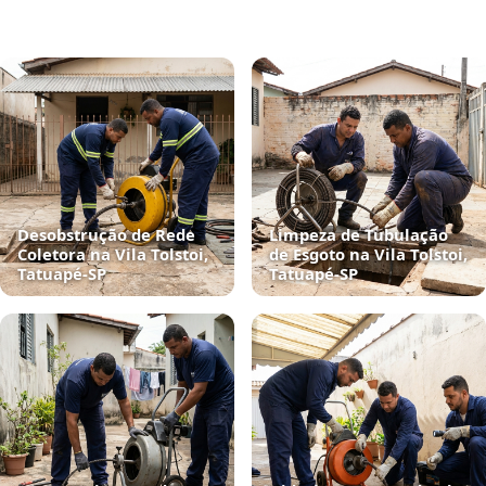
Desobstrução de Rede
Limpeza de Tubulação
Coletora na Vila Tolstoi,
de Esgoto na Vila Tolstoi,
Tatuapé‑SP
Tatuapé‑SP