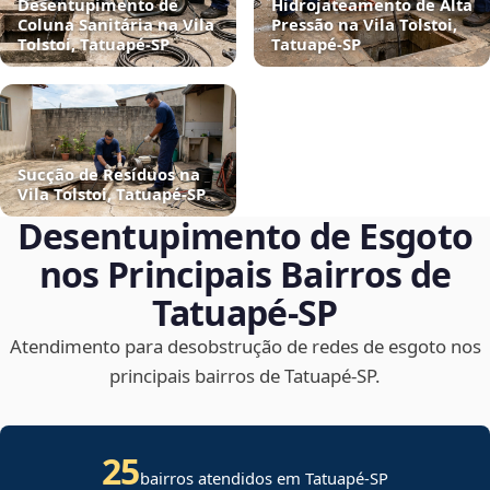
Desentupimento de
Hidrojateamento de Alta
Coluna Sanitária na Vila
Pressão na Vila Tolstoi,
Tolstoi, Tatuapé‑SP
Tatuapé‑SP
Sucção de Resíduos na
Vila Tolstoi, Tatuapé‑SP
Desentupimento de Esgoto
nos Principais Bairros de
Tatuapé‑SP
Atendimento para desobstrução de redes de esgoto nos
principais bairros de Tatuapé‑SP.
25
bairros atendidos em Tatuapé-SP