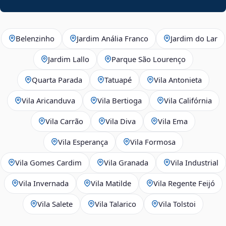
Belenzinho
Jardim Anália Franco
Jardim do Lar
Jardim Lallo
Parque São Lourenço
Quarta Parada
Tatuapé
Vila Antonieta
Vila Aricanduva
Vila Bertioga
Vila Califórnia
Vila Carrão
Vila Diva
Vila Ema
Vila Esperança
Vila Formosa
Vila Gomes Cardim
Vila Granada
Vila Industrial
Vila Invernada
Vila Matilde
Vila Regente Feijó
Vila Salete
Vila Talarico
Vila Tolstoi