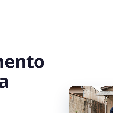
mento
a