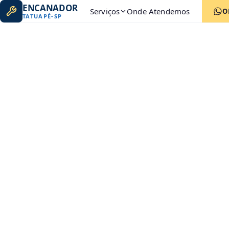
ENCANADOR
Serviços
Onde Atendemos
O
TATUAPÉ
-
SP