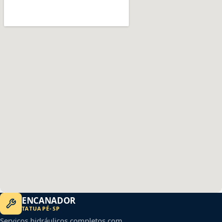
ENCANADOR
TATUAPÉ
-
SP
Serviços hidráulicos completos com