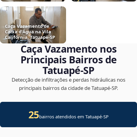
Caça Vazamento de
Caixa d'Água na Vila
Califórnia, Tatuapé‑SP
Caça Vazamento nos
Principais Bairros de
Tatuapé‑SP
Detecção de infiltrações e perdas hidráulicas nos
principais bairros da cidade de Tatuapé‑SP.
25
bairros atendidos em Tatuapé-SP