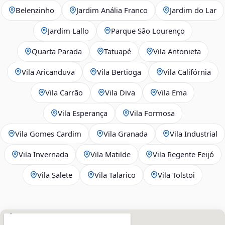
Belenzinho
Jardim Anália Franco
Jardim do Lar
Jardim Lallo
Parque São Lourenço
Quarta Parada
Tatuapé
Vila Antonieta
Vila Aricanduva
Vila Bertioga
Vila Califórnia
Vila Carrão
Vila Diva
Vila Ema
Vila Esperança
Vila Formosa
Vila Gomes Cardim
Vila Granada
Vila Industrial
Vila Invernada
Vila Matilde
Vila Regente Feijó
Vila Salete
Vila Talarico
Vila Tolstoi