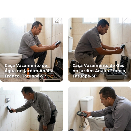
Caça Vazamento de
Caça Vazamento de Gás
Água no Jardim Anália
no Jardim Anália Franco,
Franco, Tatuapé‑SP
Tatuapé‑SP