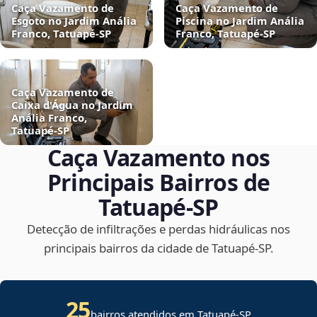
Caça Vazamento de
Caça Vazamento de
Esgoto no Jardim Anália
Piscina no Jardim Anália
Franco, Tatuapé‑SP
Franco, Tatuapé‑SP
Caça Vazamento de
Caixa d'Água no Jardim
Anália Franco,
Tatuapé‑SP
Caça Vazamento nos
Principais Bairros de
Tatuapé‑SP
Detecção de infiltrações e perdas hidráulicas nos
principais bairros da cidade de Tatuapé‑SP.
25
bairros atendidos em Tatuapé-SP