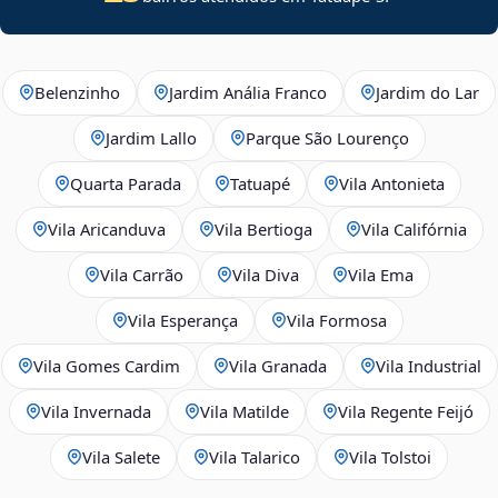
Belenzinho
Jardim Anália Franco
Jardim do Lar
Jardim Lallo
Parque São Lourenço
Quarta Parada
Tatuapé
Vila Antonieta
Vila Aricanduva
Vila Bertioga
Vila Califórnia
Vila Carrão
Vila Diva
Vila Ema
Vila Esperança
Vila Formosa
Vila Gomes Cardim
Vila Granada
Vila Industrial
Vila Invernada
Vila Matilde
Vila Regente Feijó
Vila Salete
Vila Talarico
Vila Tolstoi